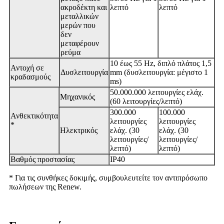
ακροδέκτη και
λεπτό
λεπτό
μεταλλικών
μερών που
δεν
μεταφέρουν
ρεύμα
10 έως 55 Hz, διπλό πλάτος 1,5
Αντοχή σε
Δυσλειτουργία
mm (δυσλειτουργία: μέγιστο 1
κραδασμούς
ms)
50.000.000 λειτουργίες ελάχ.
Μηχανικός
(60 λειτουργίες/λεπτό)
300.000
100.000
Ανθεκτικότητα
λειτουργίες
λειτουργίες
*
Ηλεκτρικός
ελάχ. (30
ελάχ. (30
λειτουργίες/
λειτουργίες/
λεπτό)
λεπτό)
Βαθμός προστασίας
IP40
* Για τις συνθήκες δοκιμής, συμβουλευτείτε τον αντιπρόσωπο
πωλήσεων της Renew.