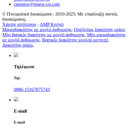
cnrenew@renew-cn.com
© Πνευματικά δικαιώματα - 2010-2025: Με επιφύλαξη παντός
δικαιώματος.
Χάρτης ιστότοπου
-
AMP Κινητό
Μικροδιακόπτης με μοχλό άρθρωσης
,
Οριζόντιος διακόπτης ορίου
,
Μίνι βασικός διακόπτης με μοχλό άρθρωσης
,
Μίνι μικροδιακόπτης
με μοχλό άρθρωσης
,
Βασικός διακόπτης μοχλού μεντεσέ
,
Διακόπτης ορίου
,
Τηλέφωνο
Τηλ.
0086-15167875743
E-mail
E-mail