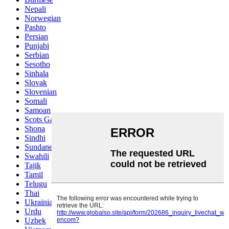
Nepali
Norwegian
Pashto
Persian
Punjabi
Serbian
Sesotho
Sinhala
Slovak
Slovenian
Somali
Samoan
Scots Gaelic
Shona
Sindhi
Sundanese
Swahili
Tajik
Tamil
Telugu
Thai
Ukrainian
Urdu
Uzbek