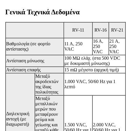
Γενικά Τεχνικά Δεδομένα
RV-11
RV-16
RV-21
16 A,
21 A,
Βαθμολογία (σε φορτίο
11 A, 250
250
250
αντίστασης)
VAC
VAC
VAC
100 MΩ ελάχ. (στα 500 VDC
Αντίσταση μόνωσης
με δοκιμαστή μόνωσης)
Αντίσταση επαφής
15 mΩ μέγιστο (αρχική τιμή)
Μεταξύ
ακροδεκτών
1.000 VAC, 50/60 Hz για 1
της ίδιας
λεπτό
πολικότητας
Μεταξύ
μεταλλικών
μερών που
Διηλεκτρική
μεταφέρουν
αντοχή (με
ρεύμα και
διαχωριστή)
γείωσης και
1.500 VAC,
2.000 VAC,
μεταξύ κάθε
50/60 Hz για 1
50/60 Hz για 1