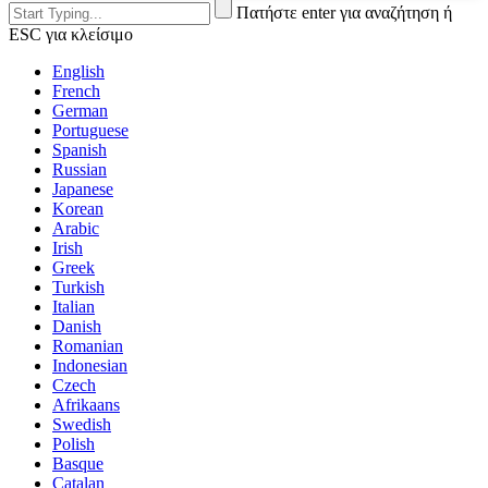
Πατήστε enter για αναζήτηση ή
ESC για κλείσιμο
English
French
German
Portuguese
Spanish
Russian
Japanese
Korean
Arabic
Irish
Greek
Turkish
Italian
Danish
Romanian
Indonesian
Czech
Afrikaans
Swedish
Polish
Basque
Catalan