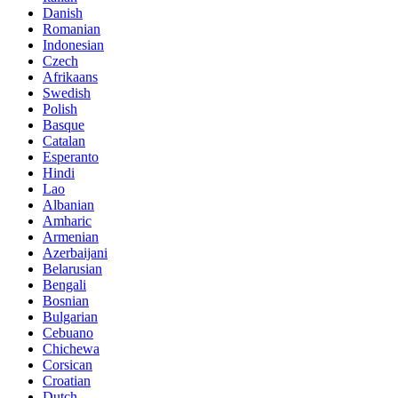
Danish
Romanian
Indonesian
Czech
Afrikaans
Swedish
Polish
Basque
Catalan
Esperanto
Hindi
Lao
Albanian
Amharic
Armenian
Azerbaijani
Belarusian
Bengali
Bosnian
Bulgarian
Cebuano
Chichewa
Corsican
Croatian
Dutch