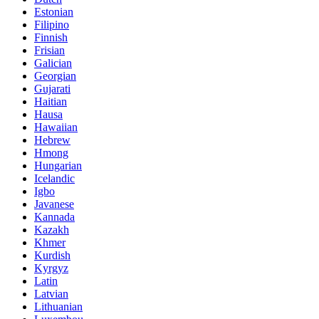
Estonian
Filipino
Finnish
Frisian
Galician
Georgian
Gujarati
Haitian
Hausa
Hawaiian
Hebrew
Hmong
Hungarian
Icelandic
Igbo
Javanese
Kannada
Kazakh
Khmer
Kurdish
Kyrgyz
Latin
Latvian
Lithuanian