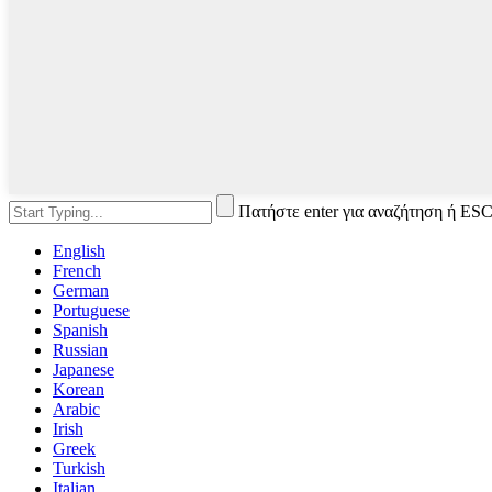
Πατήστε enter για αναζήτηση ή ESC
English
French
German
Portuguese
Spanish
Russian
Japanese
Korean
Arabic
Irish
Greek
Turkish
Italian