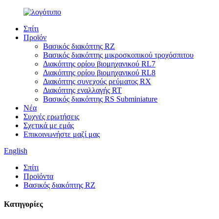
Σπίτι
Προϊόν
Βασικός διακόπτης RZ
Βασικός διακόπτης μικροσκοπικού τροχόσπιτου
Διακόπτης ορίου βιομηχανικού RL7
Διακόπτης ορίου βιομηχανικού RL8
Διακόπτης συνεχούς ρεύματος RX
Διακόπτης εναλλαγής RT
Βασικός διακόπτης RS Subminiature
Νέα
Συχνές ερωτήσεις
Σχετικά με εμάς
Επικοινωνήστε μαζί μας
English
Σπίτι
Προϊόντα
Βασικός διακόπτης RZ
Κατηγορίες