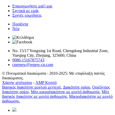
Επικοινωνήστε μαζί μας
Σχετικά με εμάς
Συχνές ερωτήσεις
Προϊόντα
Νέα
No. 15/17 Yongxing 1st Road, Chengdong Industrial Zone,
Yueqing City, Zhejiang, 325600, China
0086-15167875743
cnrenew@renew-cn.com
© Πνευματικά δικαιώματα - 2010-2025: Με επιφύλαξη παντός
δικαιώματος.
Χάρτης ιστότοπου
-
AMP Κινητό
Βασικός διακόπτης μοχλού μεντεσέ
,
Διακόπτης ορίου
,
Οριζόντιος
διακόπτης ορίου
,
Μίνι μικροδιακόπτης με μοχλό άρθρωσης
,
Μίνι
βασικός διακόπτης με μοχλό άρθρωσης
,
Μικροδιακόπτης με μοχλό
άρθρωσης
,