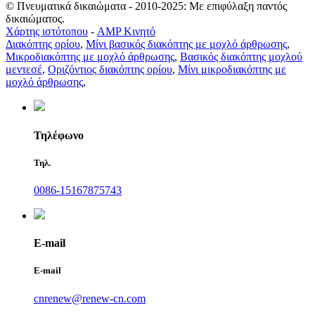
© Πνευματικά δικαιώματα - 2010-2025: Με επιφύλαξη παντός
δικαιώματος.
Χάρτης ιστότοπου
-
AMP Κινητό
Διακόπτης ορίου
,
Μίνι βασικός διακόπτης με μοχλό άρθρωσης
,
Μικροδιακόπτης με μοχλό άρθρωσης
,
Βασικός διακόπτης μοχλού
μεντεσέ
,
Οριζόντιος διακόπτης ορίου
,
Μίνι μικροδιακόπτης με
μοχλό άρθρωσης
,
Τηλέφωνο
Τηλ.
0086-15167875743
E-mail
E-mail
cnrenew@renew-cn.com