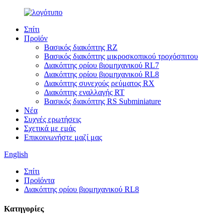
Σπίτι
Προϊόν
Βασικός διακόπτης RZ
Βασικός διακόπτης μικροσκοπικού τροχόσπιτου
Διακόπτης ορίου βιομηχανικού RL7
Διακόπτης ορίου βιομηχανικού RL8
Διακόπτης συνεχούς ρεύματος RX
Διακόπτης εναλλαγής RT
Βασικός διακόπτης RS Subminiature
Νέα
Συχνές ερωτήσεις
Σχετικά με εμάς
Επικοινωνήστε μαζί μας
English
Σπίτι
Προϊόντα
Διακόπτης ορίου βιομηχανικού RL8
Κατηγορίες