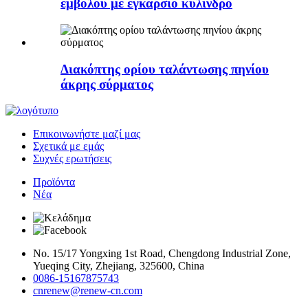
εμβόλου με εγκάρσιο κύλινδρο
Διακόπτης ορίου ταλάντωσης πηνίου
άκρης σύρματος
Επικοινωνήστε μαζί μας
Σχετικά με εμάς
Συχνές ερωτήσεις
Προϊόντα
Νέα
No. 15/17 Yongxing 1st Road, Chengdong Industrial Zone,
Yueqing City, Zhejiang, 325600, China
0086-15167875743
cnrenew@renew-cn.com