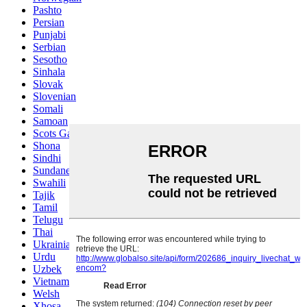
Pashto
Persian
Punjabi
Serbian
Sesotho
Sinhala
Slovak
Slovenian
Somali
Samoan
Scots Gaelic
Shona
Sindhi
Sundanese
Swahili
Tajik
Tamil
Telugu
Thai
Ukrainian
Urdu
Uzbek
Vietnamese
Welsh
Xhosa