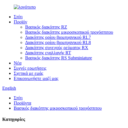
Σπίτι
Προϊόν
Βασικός διακόπτης RZ
Βασικός διακόπτης μικροσκοπικού τροχόσπιτου
Διακόπτης ορίου βιομηχανικού RL7
Διακόπτης ορίου βιομηχανικού RL8
Διακόπτης συνεχούς ρεύματος RX
Διακόπτης εναλλαγής RT
Βασικός διακόπτης RS Subminiature
Νέα
Συχνές ερωτήσεις
Σχετικά με εμάς
Επικοινωνήστε μαζί μας
English
Σπίτι
Προϊόντα
Βασικός διακόπτης μικροσκοπικού τροχόσπιτου
Κατηγορίες