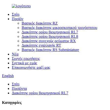
Σπίτι
Προϊόν
Βασικός διακόπτης RZ
Βασικός διακόπτης μικροσκοπικού τροχόσπιτου
Διακόπτης ορίου βιομηχανικού RL7
Διακόπτης ορίου βιομηχανικού RL8
Διακόπτης συνεχούς ρεύματος RX
Διακόπτης εναλλαγής RT
Βασικός διακόπτης RS Subminiature
Νέα
Συχνές ερωτήσεις
Σχετικά με εμάς
Επικοινωνήστε μαζί μας
English
Σπίτι
Προϊόντα
Διακόπτης ορίου βιομηχανικού RL7
Κατηγορίες