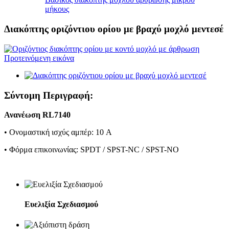
μήκους
Διακόπτης οριζόντιου ορίου με βραχύ μοχλό μεντεσέ
Σύντομη Περιγραφή:
Ανανέωση RL7140
• Ονομαστική ισχύς αμπέρ: 10 A
• Φόρμα επικοινωνίας: SPDT / SPST-NC / SPST-NO
Ευελιξία Σχεδιασμού