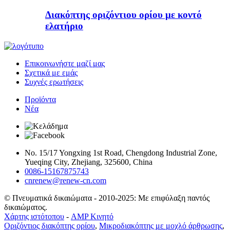
Διακόπτης οριζόντιου ορίου με κοντό
ελατήριο
Επικοινωνήστε μαζί μας
Σχετικά με εμάς
Συχνές ερωτήσεις
Προϊόντα
Νέα
No. 15/17 Yongxing 1st Road, Chengdong Industrial Zone,
Yueqing City, Zhejiang, 325600, China
0086-15167875743
cnrenew@renew-cn.com
© Πνευματικά δικαιώματα - 2010-2025: Με επιφύλαξη παντός
δικαιώματος.
Χάρτης ιστότοπου
-
AMP Κινητό
Οριζόντιος διακόπτης ορίου
,
Μικροδιακόπτης με μοχλό άρθρωσης
,