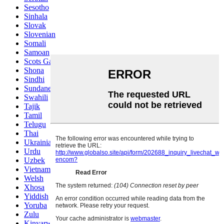
Sesotho
Sinhala
Slovak
Slovenian
Somali
Samoan
Scots Gaelic
Shona
Sindhi
Sundanese
Swahili
Tajik
Tamil
Telugu
Thai
Ukrainian
Urdu
Uzbek
Vietnamese
Welsh
Xhosa
Yiddish
Yoruba
Zulu
Kinyarwanda